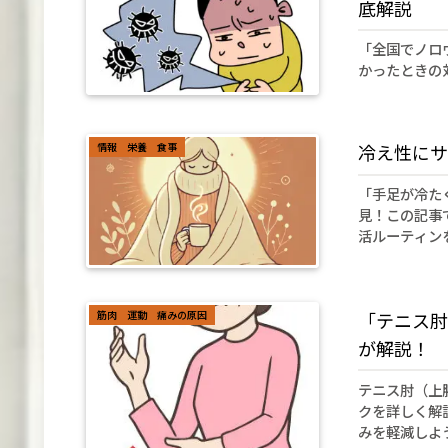
底解説
「全国でノロ
かったときの
情報 栄養 食事
冷え性にサ
「手足が冷た
見！この記事
活ルーティン
筋肉 運動 痛みの原因
「テニス肘
が解説！
テニス肘（上
クを詳しく解
みを軽減しよ