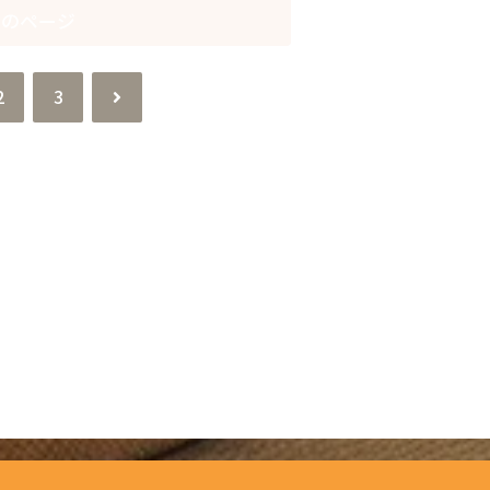
次のページ
次
2
3
へ