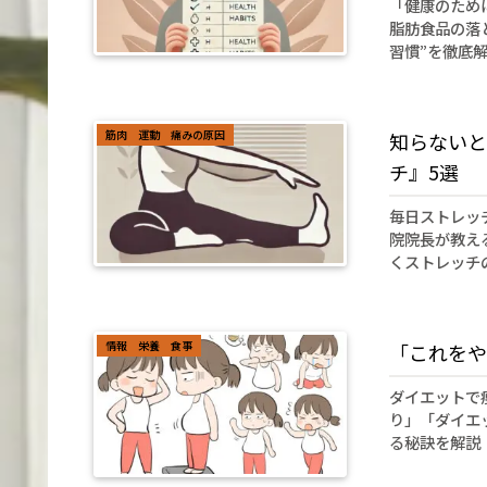
「健康のため
脂肪食品の落
習慣”を徹底
筋肉 運動 痛みの原因
知らないと
チ』5選
毎日ストレッ
院院長が教え
くストレッチ
情報 栄養 食事
「これをや
ダイエットで
り」「ダイエ
る秘訣を解説