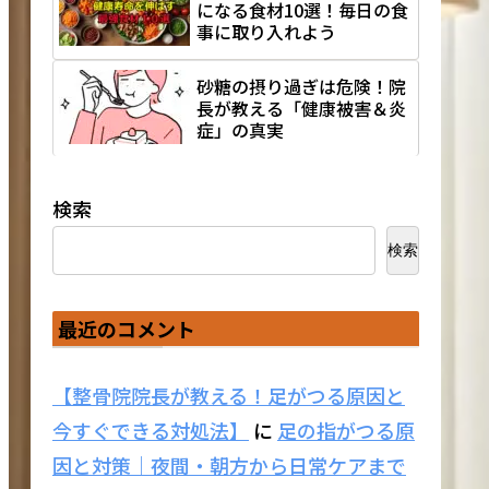
になる食材10選！毎日の食
事に取り入れよう
砂糖の摂り過ぎは危険！院
長が教える「健康被害＆炎
症」の真実
検索
検索
最近のコメント
【整骨院院長が教える！足がつる原因と
今すぐできる対処法】
に
足の指がつる原
因と対策｜夜間・朝方から日常ケアまで