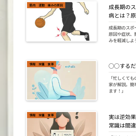
筋肉 運動 痛みの原因
成長期のス
病とは？原
成長期のスポ
原因や症状、
みを軽減しよ
情報 栄養 食事
◯◯するだ
「忙しくても
家が解説。簡
ます！」
情報 栄養 食事
実は逆効果
常識は間違