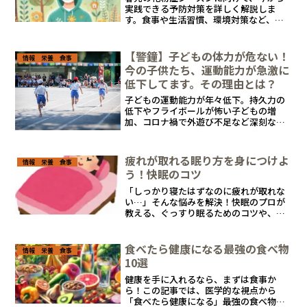
実践できる予防対策を詳しく解説しま
す。食事や生活習慣、環境対策など、花
粉症対策に役立つ情報をまとめました。
快適な春を迎えるために、この記事で備
えましょう！
【警鐘】子どもの体力が危ない！
情報 栄養 食事
今の子供たち、運動能力が急激に
低下してます。その理由とは？
子どもの運動能力が年々低下。持久力の
低下やフライボールが怖い子どもの増
加、コロナ禍で外遊び不足など深刻な実
態とその原因、文部科学省やスポーツ庁
のデータをもとに、現代の子どもたちが
直面する体力低下の実態と、そして私た
疲れが取れる眠り方を身につけよ
情報 栄養 食事
ちが今できる対策について詳しく解説し
う！快眠のコツ
ます。
「しっかり寝たはずなのに疲れが取れな
い…」そんな悩みを解決！快眠のプロが
教える、ぐっすり眠るためのコツや、寝
つきを良くする習慣・深い睡眠を引き出
す方法・スッキリ目覚めるポイントを詳
しく解説。さらに、睡眠の質を向上させ
食べたら健康になる最強の食べ物
情報 栄養 食事
るおすすめの運動も紹介！
10選
健康を手に入れるなら、まずは食事か
ら！この記事では、医学的な視点から
「食べたら健康になる」最強の食べ物ト