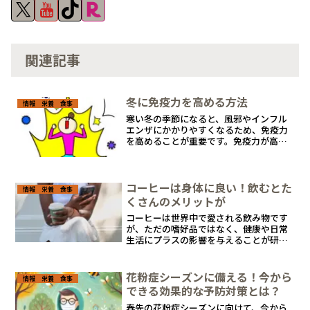
関連記事
冬に免疫力を高める方法
情報 栄養 食事
寒い冬の季節になると、風邪やインフル
エンザにかかりやすくなるため、免疫力
を高めることが重要です。免疫力が高け
れば、病気に対する抵抗力が強まり、健
康的な冬を過ごすことができます。
コーヒーは身体に良い！飲むとた
情報 栄養 食事
くさんのメリットが
コーヒーは世界中で愛される飲み物です
が、ただの嗜好品ではなく、健康や日常
生活にプラスの影響を与えることが研究
で示されています
花粉症シーズンに備える！今から
情報 栄養 食事
できる効果的な予防対策とは？
春先の花粉症シーズンに向けて、今から