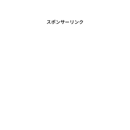
ップ10をランキング形式で紹介します。
さらに、これらの食材を効率よく摂取す
る方法や簡単レシピも解説。日々の生活
に取り入れるだけで、健康とエネルギー
をアップさせるヒントが満載です！
スポンサーリンク