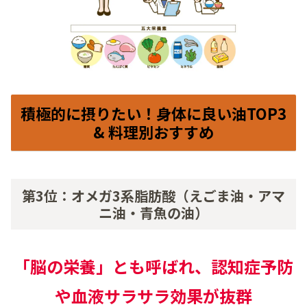
積極的に摂りたい！身体に良い油TOP3
& 料理別おすすめ
第3位：オメガ3系脂肪酸（えごま油・アマ
ニ油・青魚の油）
「脳の栄養」とも呼ばれ、
認知症予防
や血液サラサラ効果
が抜群