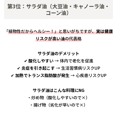
第3位：サラダ油（大豆油・キャノーラ油・
コーン油）
「
植物性だからヘルシー！」と思いがちですが、
実は健康
リスクが高い油
の代表格
サラダ油のデメリット
✔
酸化しやすい
→ 体内で老化を促進
✔
炎症を引き起こす
→ 生活習慣病リスクUP
✔
加熱でトランス脂肪酸が発生
→ 心疾患リスクUP
サラダ油はこんな料理にNG
・炒め物（酸化しやすいので×）
・揚げ物（劣化が早いので×）