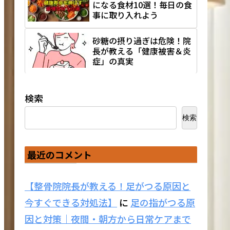
になる食材10選！毎日の食
事に取り入れよう
砂糖の摂り過ぎは危険！院
長が教える「健康被害＆炎
症」の真実
検索
検索
最近のコメント
【整骨院院長が教える！足がつる原因と
今すぐできる対処法】
に
足の指がつる原
因と対策｜夜間・朝方から日常ケアまで