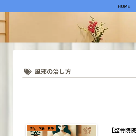
HOME
風邪の治し方
情報 栄養 食事
【整骨院院