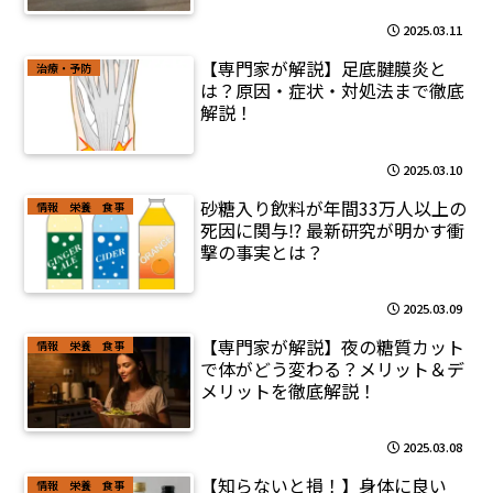
2025.03.11
【専門家が解説】足底腱膜炎と
治療・予防
は？原因・症状・対処法まで徹底
解説！
2025.03.10
砂糖入り飲料が年間33万人以上の
情報 栄養 食事
死因に関与⁉ 最新研究が明かす衝
撃の事実とは？
2025.03.09
【専門家が解説】夜の糖質カット
情報 栄養 食事
で体がどう変わる？メリット＆デ
メリットを徹底解説！
2025.03.08
【知らないと損！】身体に良い
情報 栄養 食事