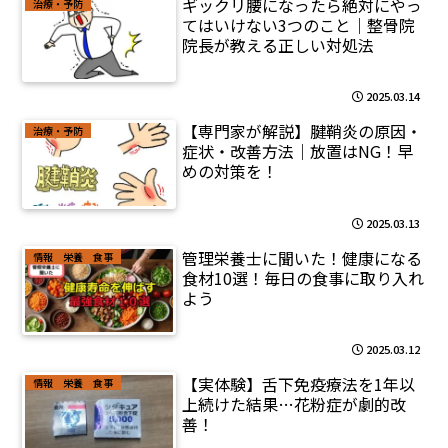
ギックリ腰になったら絶対にやっ
治療・予防
てはいけない3つのこと｜整骨院
院長が教える正しい対処法
2025.03.14
【専門家が解説】腱鞘炎の原因・
治療・予防
症状・改善方法｜放置はNG！早
めの対策を！
2025.03.13
管理栄養士に聞いた！健康になる
情報 栄養 食事
食材10選！毎日の食事に取り入れ
よう
2025.03.12
【実体験】舌下免疫療法を1年以
情報 栄養 食事
上続けた結果…花粉症が劇的改
善！